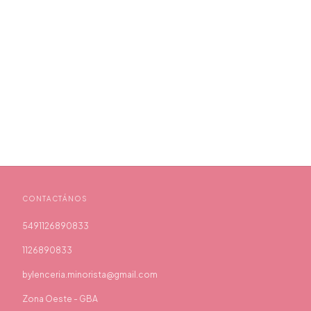
CONTACTÁNOS
5491126890833
HORA
1126890833
 spam, lo prometemos.
bylenceria.minorista@gmail.com
Zona Oeste - GBA