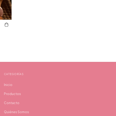
O
-10% EN PIJAMAS
📧 Tu correo electrónico
CATEGORÍAS
ENVÍO GRATIS
Inicio
GIRAR A
Productos
🔒 Tu email está seguro. No
Contacto
0 DE REGALO
Quiénes Somos