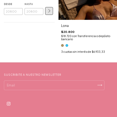
DESDE
HASTA
Lona
$20.800
$18.720
con
Transferencia o depósito
bancario
3
cuotas sin interés de
$6.933,33
20% OFF EN TOD
SUSCRIBITE A NUESTRO NEWSLETTER
15% OFF EN TODO
$500