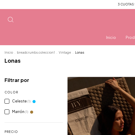
3 CUOTAS SIN I
Inicio
Prod
Inicio
.
breadcrumbs.coleccion1
.
Vintage
.
Lonas
Lonas
Filtrar por
COLOR
Celeste
(1)
Marrón
(1)
PRECIO