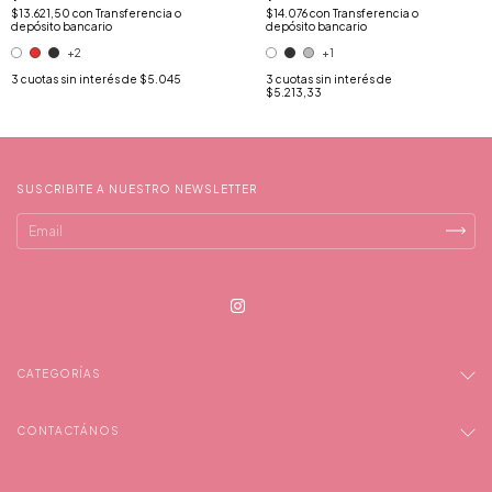
$13.621,50
con
Transferencia o
$14.076
con
Transferencia o
depósito bancario
depósito bancario
+2
+1
3
cuotas sin interés de
$5.045
3
cuotas sin interés de
$5.213,33
SUSCRIBITE A NUESTRO NEWSLETTER
CATEGORÍAS
CONTACTÁNOS