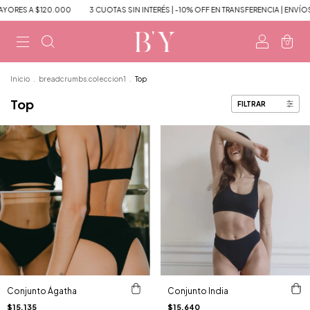
YORES A $120.000
3 CUOTAS SIN INTERÉS | -10% OFF EN TRANSFERENCIA | ENVÍO
0
Inicio
.
breadcrumbs.coleccion1
.
Top
Top
FILTRAR
Conjunto Ágatha
Conjunto India
$15.135
$15.640