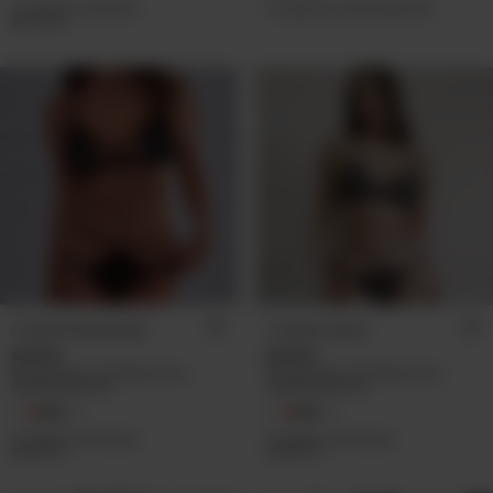
3
cuotas sin interés de
3
cuotas sin interés de
$4.723
$4.701,33
Conjunto Esmeralda
Conjunto Siena
$15.892
$15.892
$14.302,80
con
Transferencia o
$14.302,80
con
Transferencia o
depósito bancario
depósito bancario
+2
+2
3
cuotas sin interés de
3
cuotas sin interés de
$5.297,33
$5.297,33