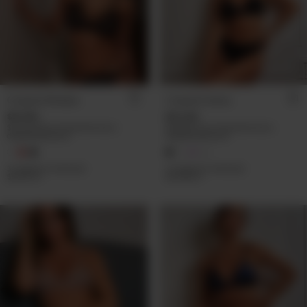
Conjunto Mumbai
Conjunto Gema
$15.892
$16.648
$14.302,80
con
Transferencia o
$14.983,20
con
Transferencia o
depósito bancario
depósito bancario
+1
3
cuotas sin interés de
3
cuotas sin interés de
$5.297,33
$5.549,33