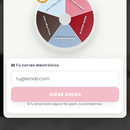
20% OFF EN TODO
-10% EN PIJAMAS
Conjunto Bari
Conjunto Eva
$17.612
$17.480
15% OFF EN TODO
ENVÍO GRATIS
$15.850,80
con
Transferencia o
$15.732
con
Transferencia o
depósito bancario
depósito bancario
+1
+1
3
cuotas sin interés de
3
cuotas sin interés de
$5.826,67
$5000 DE REGALO
$5.870,67
📧 Tu correo electrónico
GIRAR AHORA
🔒 Tu email está seguro. No spam, lo prometemos.
Conjunto París
Conjunto Sidney
$17.480
$13.374