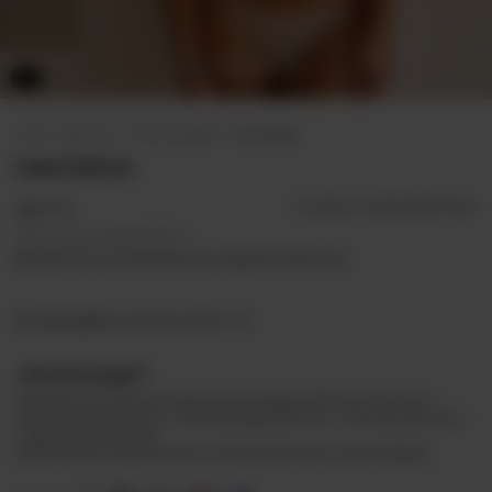
2X1
Inicio
.
Bikinis 2x1
.
Partes de abajo
.
Less Caicos
Less Caicos
$17.177
3
cuotas sin interés de
$5.725,67
Precio sin impuestos
$14.195,87
$15.459,30
con
Transferencia o depósito bancario
Envío gratis
superando los
$120.000
¡Llevá 2 y pagá 1!
Válido para este producto y todos los de la categoría: Bikinis 2x1, Bikinis 2x1 ->
Partes de arriba, Bikinis 2x1 -> Partes de abajo, Bikinis 2x1 -> Enterizas, Bikinis 2x1 -
> Cápsula Carme Bustelo.
Podés combinar esta promoción con otros productos de la misma categoría.