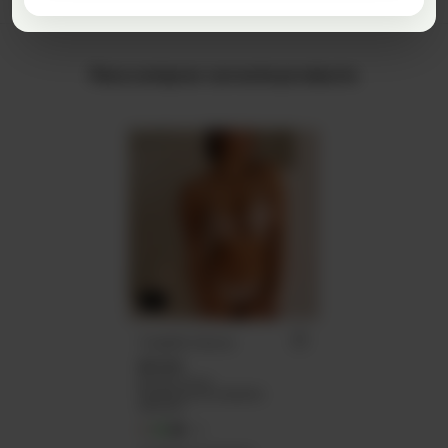
Para comprar con este producto
2X1
Corpiño Caicos
$19.819
$17.837,10
con
Transferencia o depósito
bancario
+2