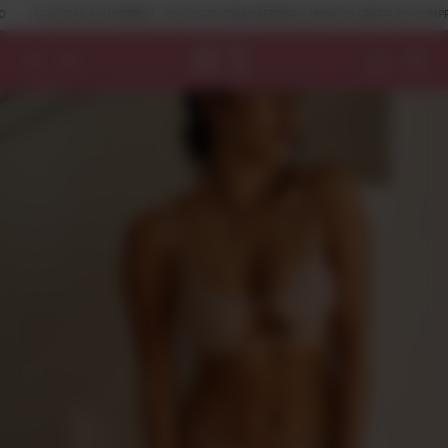
N INTERÉS | -10% OFF EN TRANSFERENCIA | ENVÍOS GRATIS EN COMPRAS MAYORES A $1
0