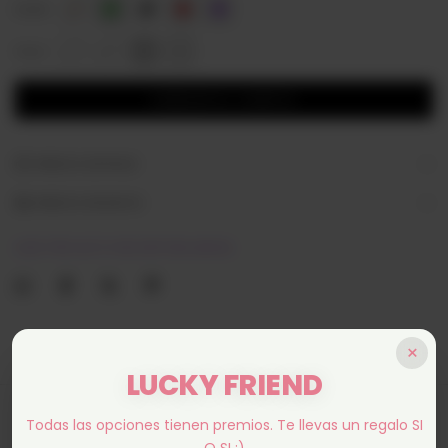
COLOR
1
2
3
4
TALLE
MEDIOS DE PAGO
MEDIOS DE ENVÍO
LESS TIRO ALTO CON CINTURA ANCHA
×
LUCKY FRIEND
Todas las opciones tienen premios. Te llevas un regalo SI
Productos relacionados
O SI ;)