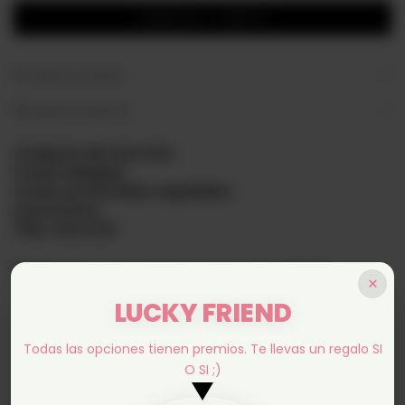
MEDIOS DE PAGO
MEDIOS DE ENVÍO
Conjunto de microtul.
Corpi triángulo.
Corpi con breteles regulables.
Less entera.
Tela: microtul.
Referencia: La modelo esta usando talle 90.
×
LUCKY FRIEND
Todas las opciones tienen premios. Te llevas un regalo SI
O SI ;)