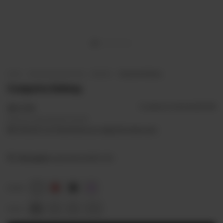
Inicio
.
Conjuntos de lencería
.
Bralette
.
Conjunto Sidney
Conjunto Sidney
$13.374
3
cuotas sin interés de
$4.458
Precio sin impuestos
$11.052,89
$12.036,60
con
Transferencia o depósito bancario
Envío gratis
superando los
$120.000
COLOR
85
90
95
100
TALLE