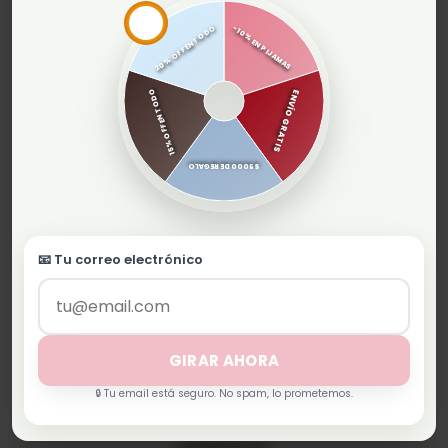
20% OFF EN TODO
-10% EN PIJAMAS
15% OFF EN TODO
ENVÍO GRATIS
$5000 DE REGALO
📧 Tu correo electrónico
GIRAR AHORA
🔒 Tu email está seguro. No spam, lo prometemos.